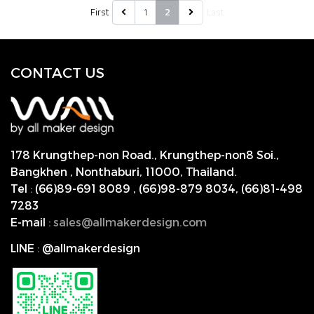
First
1
Last
2
CONTACT US
178 Krungthep-non Road., Krungthep-non8 Soi.,
Bangkhen , Nonthaburi,
11000, Thailand.
Tel
:
(66)89-691 8089
,
(66)98-879 8034
,
(66)81-498
7283
E-mail
:
s
ales@allmakerdesign.com
LINE
:
@allmakerdesign