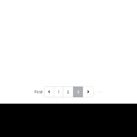
First
1
2
Last
3