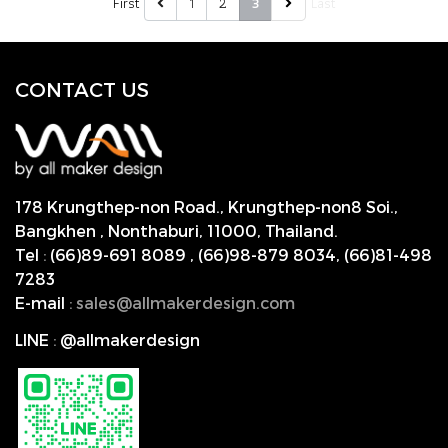
First
1
2
Last
3
CONTACT US
178 Krungthep-non Road., Krungthep-non8 Soi.,
Bangkhen , Nonthaburi,
11000, Thailand.
Tel
:
(66)89-691 8089
,
(66)98-879 8034
,
(66)81-498
7283
E-mail
:
s
ales@allmakerdesign.com
LINE
:
@allmakerdesign