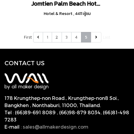
Jomtien Palm Beach Hotel And Resort
Hotel & Resort
,
4411 ผู้ชม
First
1
2
3
4
Last
5
CONTACT US
178 Krungthep-non Road., Krungthep-non8 Soi.,
Bangkhen , Nonthaburi,
11000, Thailand.
Tel
:
(66)89-691 8089
,
(66)98-879 8034
,
(66)81-498
7283
E-mail
:
s
ales@allmakerdesign.com