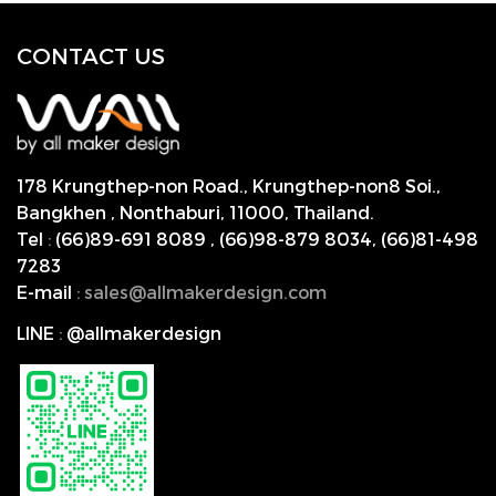
CONTACT US
178 Krungthep-non Road., Krungthep-non8 Soi.,
Bangkhen , Nonthaburi,
11000, Thailand.
Tel
:
(66)89-691 8089
,
(66)98-879 8034
,
(66)81-498
7283
E-mail
:
s
ales@allmakerdesign.com
LINE
:
@allmakerdesign