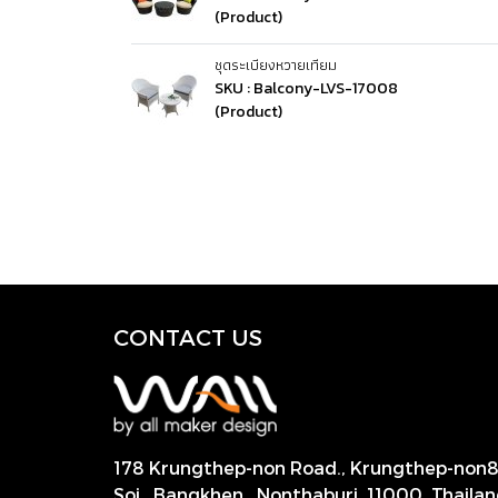
(Product)
ชุดระเบียงหวายเทียม
SKU : Balcony-LVS-17008
(Product)
CONTACT US
178 Krungthep-non Road., Krungthep-non
Soi., Bangkhen , Nonthaburi,
11000, Thailan