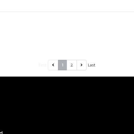
First
2
Last
1
8
d.