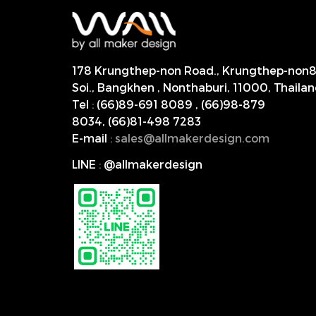
178 Krungthep-non Road., Krungthep-non
Soi., Bangkhen , Nonthaburi,
11000, Thailan
Tel
:
(66)89-691 8089
,
(66)98-879
8034
,
(66)81-498 7283
E-mail
:
s
ales@allmakerdesign.com
LINE
:
@allmakerdesign