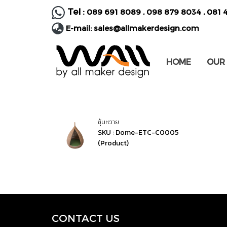
Tel :
089 691 8089
,
098 879 8034
,
081 
E-mail:
sales@allmakerdesign.com
HOME
OUR
ซุ้มหวาย
SKU : Dome-ETC-C0005
(Product)
CONTACT US