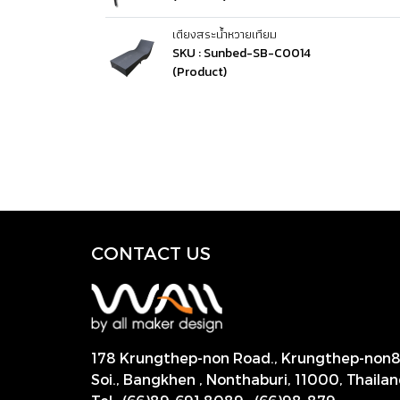
เตียงสระน้ำหวายเทียม
SKU : Sunbed-SB-C0014
(Product)
CONTACT US
178 Krungthep-non Road., Krungthep-non
Soi., Bangkhen , Nonthaburi,
11000, Thailan