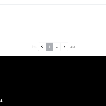
First
2
Last
1
8
d.