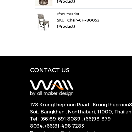
(Product)
เก้าอี้หวายเทียม
SKU : Chair-CH-B0053
(Product)
CONTACT US
178 Krungthep-non Road., Krungthep-non
Soi., Bangkhen , Nonthaburi,
11000, Thailan
Tel
:
(66)89-691 8089
,
(66)98-879
8034
,
(66)81-498 7283