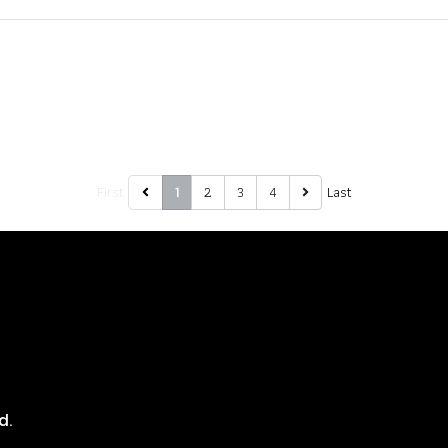
First
2
3
4
Last
1
8
d.