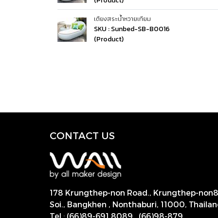
(Product)
เตียงสระน้ำหวายเทียม
SKU : Sunbed-SB-B0016
(Product)
CONTACT US
178 Krungthep-non Road., Krungthep-non
Soi., Bangkhen , Nonthaburi,
11000, Thailan
Tel
:
(66)89-691 8089
,
(66)98-879