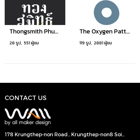
Thongsmith Phuket
The Oxygen Pattaya
28 รูป, 551 ผู้ชม
119 รูป, 2881 ผู้ชม
CONTACT US
178 Krungthep-non Road., Krungthep-non8 Soi.,