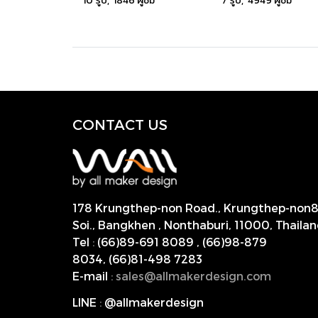
10 รูป, 1846 ผู้ชม
7 รูป, 4949 ผู้ชม
CONTACT US
178 Krungthep-non Road., Krungthep-non
Soi., Bangkhen , Nonthaburi,
11000, Thailan
Tel
:
(66)89-691 8089
,
(66)98-879
8034
,
(66)81-498 7283
E-mail
:
s
ales@allmakerdesign.com
LINE
:
@allmakerdesign