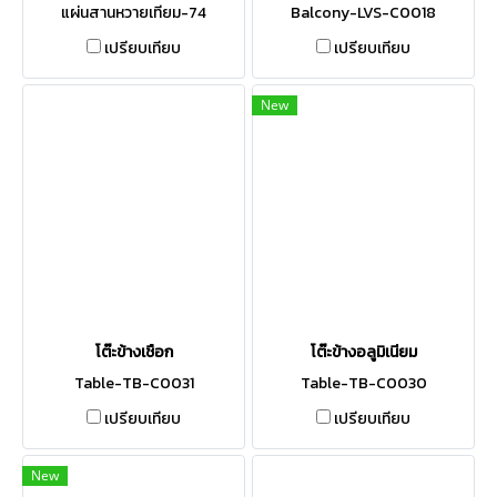
แผ่นสานหวายเทียม-74
Balcony-LVS-C0018
เปรียบเทียบ
เปรียบเทียบ
New
โต๊ะข้างเชือก
โต๊ะข้างอลูมิเนียม
Table-TB-C0031
Table-TB-C0030
เปรียบเทียบ
เปรียบเทียบ
New