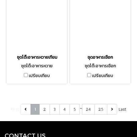
ชุดโต๊ะอาหารหวายเทียม
ชุดอาหารเชือก
ชุดโต๊ะอาหารหวาย
ชุดโต๊ะอาหารเชือก
เปรียบเทียบ
เปรียบเทียบ
…
First
2
3
4
5
24
25
Last
1
CONTACT US