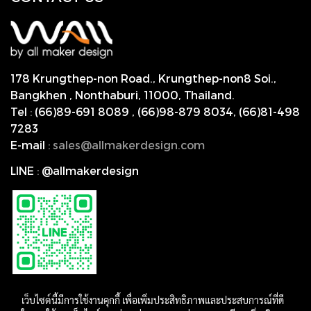
178 Krungthep-non Road., Krungthep-non8 Soi.,
Bangkhen , Nonthaburi,
11000, Thailand.
Tel
:
(66)89-691 8089
,
(66)98-879 8034
,
(66)81-498
7283
E-mail
:
s
ales@allmakerdesign.com
LINE
:
@allmakerdesign
เว็บไซต์นี้มีการใช้งานคุกกี้ เพื่อเพิ่มประสิทธิภาพและประสบการณ์ที่ดี