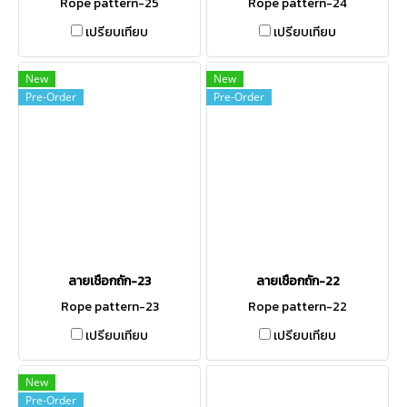
Rope pattern-25
Rope pattern-24
เปรียบเทียบ
เปรียบเทียบ
New
New
Pre-Order
Pre-Order
ลายเชือกถัก-23
ลายเชือกถัก-22
Rope pattern-23
Rope pattern-22
เปรียบเทียบ
เปรียบเทียบ
New
Pre-Order