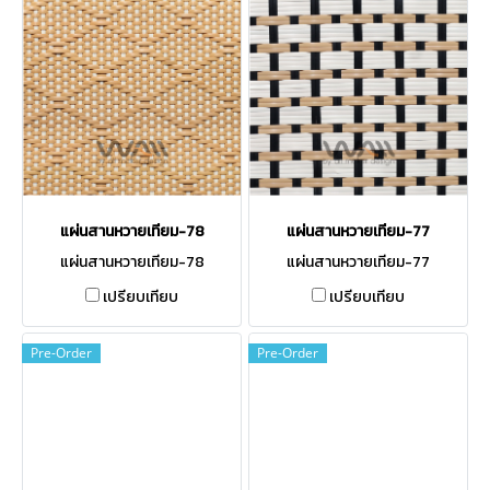
แผ่นสานหวายเทียม-78
แผ่นสานหวายเทียม-77
แผ่นสานหวายเทียม-78
แผ่นสานหวายเทียม-77
เปรียบเทียบ
เปรียบเทียบ
Pre-Order
Pre-Order