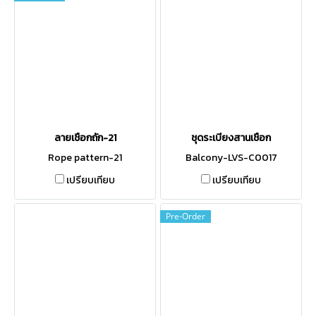
ลายเชือกถัก-21
ชุดระเบียงสานเชือก
Rope pattern-21
Balcony-LVS-C0017
เปรียบเทียบ
เปรียบเทียบ
Pre-Order