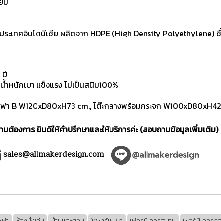
ทียม
ะเทศอินโดนีเซีย ผลิตจาก HDPE (High Density Polyethylene) ซึ่ง
 ปี
ำหนักเบา แข็งแรง ไม่เป็นสนิม100%
ฟา B W120xD80xH73 cm., โต๊ะกลางพร้อมกระจก W100xD80xH42
มต้องการ ยินดีให้คำปรึกษาและให้บริการค่ะ (สอบถามข้อมูลเพิ่มเติม)
sales@allmakerdesign.com
ซฟา
ห้องนั่งเล่น
บ้านและสวน
โซฟารับแขก
เฟอร์นิเจอร์สนาม
เฟอร์นิเจอร์ก