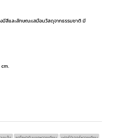
มีสีและลักษณะเสมือนวัสดุจากธรรมชาติ มี
 cm.
ลางแจ้ง
ชุดโซฟารับแขกหวายเทียม
เฟอร์นิเจอร์หวายเทียม