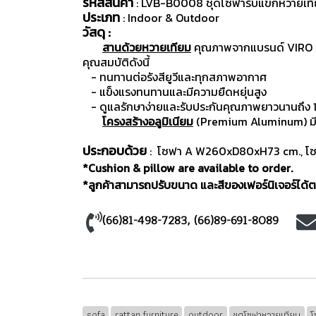
รหัสสินค้า
: LVB-B0008 ชุดโซฟารับแขกหวายเ
ประเภท
: Indoor & Outdoor
วัสดุ :
สานด้วยหวายเทียม
คุณภาพจากแบรนด์ VIRO ปร
คุณสมบัติดังนี้
- ทนทานต่อรังสียูวีและทุกสภาพอากาศ
- แข็งแรงทนทานและมีความยืดหยุ่นสูง
- ดูแลรักษาง่ายและรับประกันคุณภาพยาวนานถึง 1
โครงสร้างอลูมิเนียม
(Premium Aluminum) มีน้
ประกอบด้วย
: โซฟา A W260xD80xH73 cm., โซ
*Cushion & pillow are available to order.
*ลูกค้าสามารถปรับขนาด และสีของเฟอร์นิเจอร์ได้ตา
(66)81-498-7283
,
(66)89-691-8089
sofa
rattan furniture
outdoor
ชุดโซฟาหวายเทียม
โ