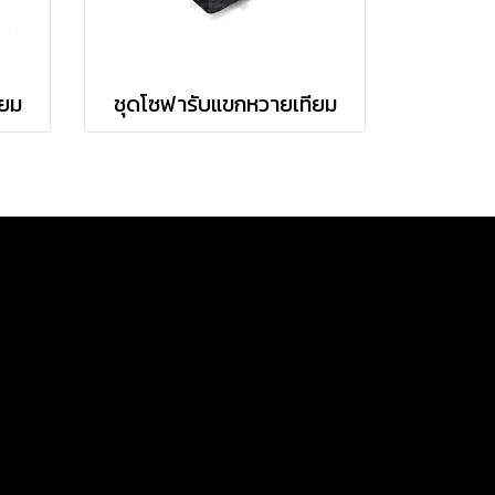
ียม
ชุดโซฟารับแขกหวายเทียม