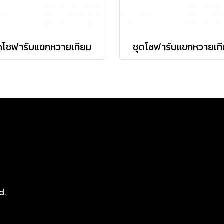
ดโซฟารับแขกหวายเทียม
ชุดโซฟารับแขกหวายเท
8
d.