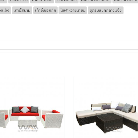
งแจ้ง
เก้าอี้สนาม
เก้าอี้เชือกถัก
โซฟาหวายเทียม
ชุดรับแขกกลางแจ้ง