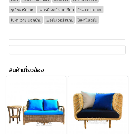
ชุดโซฟารับแขก
เฟอร์นิเจอร์หวายเทียม
โซฟา outdoor
โซฟาหวาย นอกบ้าน
เฟอร์นิเจอร์สนาม
โซฟาโมเดิร์น
สินค้าเกี่ยวข้อง