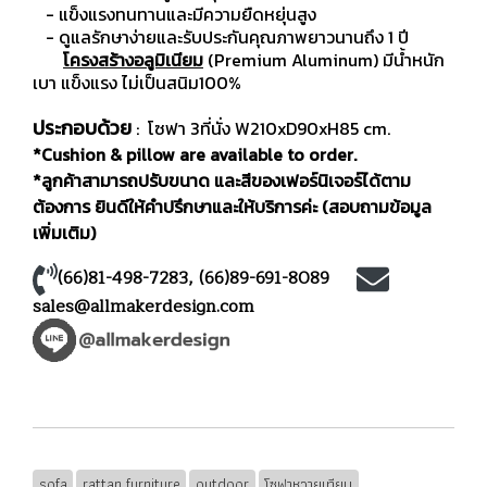
- แข็งแรงทนทานและมีความยืดหยุ่นสูง
- ดูแลรักษาง่ายและรับประกันคุณภาพยาวนานถึง 1 ปี
โครงสร้างอลูมิเนียม
(Premium Aluminum) มีน้ำหนัก
เบา แข็งแรง ไม่เป็นสนิม100%
ประกอบด้วย
: โซฟา 3ที่นั่ง W210xD90xH85 cm.
*Cushion & pillow are available to order.
*ลูกค้าสามารถปรับขนาด และสีของเฟอร์นิเจอร์ได้ตาม
ต้องการ ยินดีให้คำปรึกษาและให้บริการค่ะ (สอบถามข้อมูล
เพิ่มเติม)
(66)81-498-7283
,
(66)89-691-8089
sales@allmakerdesign.com
sofa
rattan furniture
outdoor
โซฟาหวายเทียม