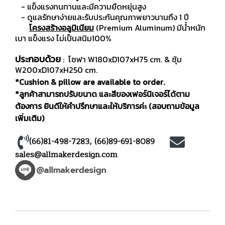
- แข็งแรงทนทานและมีความยืดหยุ่นสูง
- ดูแลรักษาง่ายและรับประกันคุณภาพยาวนานถึง 1 ปี
โครงสร้างอลูมิเนียม
(Premium Aluminum) มีน้ำหนัก
เบา แข็งแรง ไม่เป็นสนิม100%
ประกอบด้วย
: โซฟา W180xD107xH75 cm. & ซุ้ม
W200xD107xH250 cm.
*Cushion & pillow are available to order.
*ลูกค้าสามารถปรับขนาด และสีของเฟอร์นิเจอร์ได้ตาม
ต้องการ ยินดีให้คำปรึกษาและให้บริการค่ะ (สอบถามข้อมูล
เพิ่มเติม)
(66)81-498-7283
,
(66)89-691-8089
sales@allmakerdesign.com