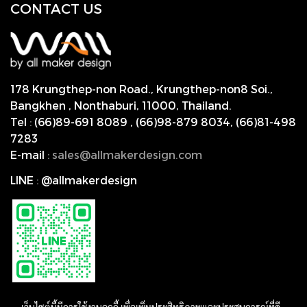
CONTACT US
178 Krungthep-non Road., Krungthep-non8 Soi.,
Bangkhen , Nonthaburi,
11000, Thailand.
Tel
:
(66)89-691 8089
,
(66)98-879 8034
,
(66)81-498
7283
E-mail
:
s
ales@allmakerdesign.com
LINE
:
@allmakerdesign