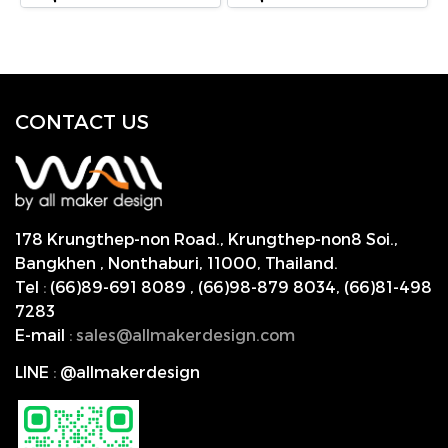
CONTACT US
178 Krungthep-non Road., Krungthep-non8 Soi.,
Bangkhen , Nonthaburi,
11000, Thailand.
Tel
:
(66)89-691 8089
,
(66)98-879 8034
,
(66)81-498
7283
E-mail
:
s
ales@allmakerdesign.com
LINE
:
@allmakerdesign