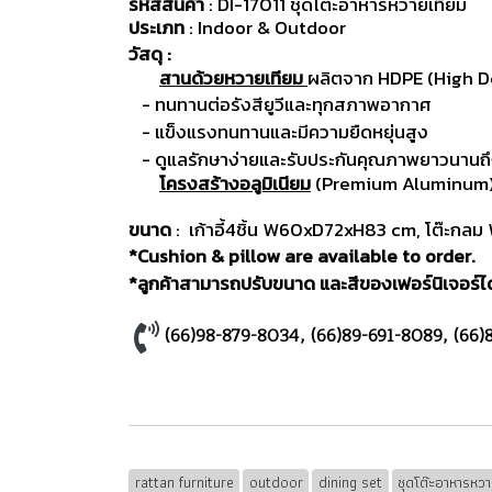
รหัสสินค้า
: DI-17011 ชุดโต๊ะอาหารหวายเทียม
ประเภท
: Indoor & Outdoor
วัสดุ :
สานด้วยหวายเทียม
ผลิตจาก HDPE (High D
- ทนทานต่อรังสียูวีและทุกสภาพอากาศ
- แข็งแรงทนทานและมีความยืดหยุ่นสูง
- ดูแลรักษาง่ายและรับประกันคุณภาพยาวนานถึ
โครงสร้างอลูมิเนียม
(Premium Aluminum) ม
ขนาด
: เก้าอี้4ชิ้น W60xD72xH83 cm, โต๊ะ
*Cushion & pillow are available to order.
*ลูกค้าสามารถปรับขนาด และสีของเฟอร์นิเจอร์ได้
(66)98-879-8034
,
(66)89-691-8089
,
(66)
rattan furniture
outdoor
dining set
ชุดโต๊ะอาหารหว