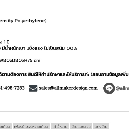
ensity Polyethylene)
ง 1
ปี
ีน้ำหนักเบา แข็งแรง ไม่เป็นสนิม100%
กลม W80xD80xH75 cm
ตามต้องการ ยินดีให้คำปรึกษาและให้บริการค่ะ (สอบถามข้อมูลเพิ่ม
81-498-7283
sales@allmakerdesign.com
ายเทียม
เฟอร์นิเอจร์หวายเทียม
เก้าอี้หวาย
บ้านและสวน
แต่งบ้าน