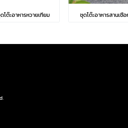
ุดโต๊ะอาหารหวายเทียม
ชุดโต๊ะอาหารสานเชือ
8
d.