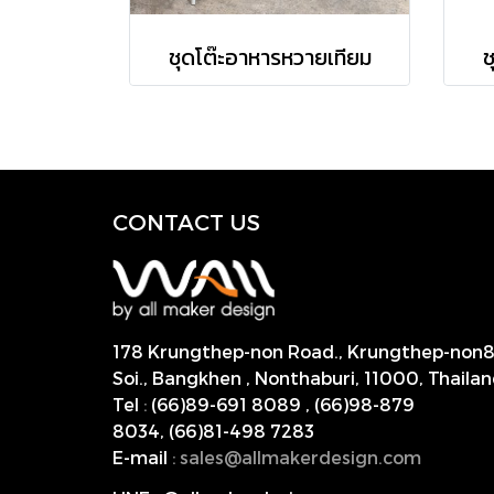
ชุดโต๊ะอาหารหวายเทียม
ช
CONTACT US
178 Krungthep-non Road., Krungthep-non
Soi., Bangkhen , Nonthaburi,
11000, Thailan
Tel
:
(66)89-691 8089
,
(66)98-879
8034
,
(66)81-498 7283
E-mail
:
s
ales@allmakerdesign.com