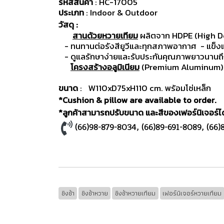
รหัสสินค้า
: HC-17005
ประเภท
: Indoor & Outdoor
วัสดุ :
สานด้วยหวายเทียม
ผลิตจาก HDPE (High D
- ทนทานต่อรังสียูวีและทุกสภาพอากาศ
- แข็ง
- ดูแลรักษาง่ายและรับประกันคุณภาพยาวนานถึง
โครงสร้างอลูมิเนียม
(Premium Aluminum) มี
ขนาด
: W110xD75xH110 cm. พร้อมโซ่เหล็ก
*Cushion & pillow are available to order.
*ลูกค้าสามารถปรับขนาด และสีของเฟอร์นิเจอร์ได้
(66)98-879-8034
,
(66)89-691-8089
,
(66)
ชิงช้า
ชิงช้าหวาย
ชิงช้าหวายเทียม
เฟอร์นิเจอร์หวายเทียม