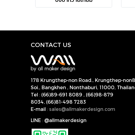
CONTACT US
178 Krungthep-non Road., Krungthep-non
Soi., Bangkhen , Nonthaburi,
11000, Thailan
Tel
:
(66)89-691 8089
,
(66)98-879
8034
,
(66)81-498 7283
E-mail
:
s
ales@allmakerdesign.com
LINE
:
@allmakerdesign