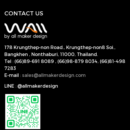
CONTACT US
178 Krungthep-non Road., Krungthep-non8 Soi.,
Bangkhen , Nonthaburi,
11000, Thailand.
Tel
:
(66)89-691 8089
,
(66)98-879 8034
,
(66)81-498
7283
E-mail
:
s
ales@allmakerdesign.com
LINE
:
@allmakerdesign