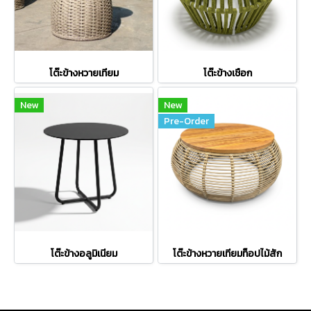
โต๊ะข้างหวายเทียม
โต๊ะข้างเชือก
New
New
Pre-Order
โต๊ะข้างอลูมิเนียม
โต๊ะข้างหวายเทียมท็อปไม้สัก