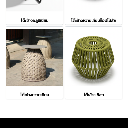
โต๊ะข้างอลูมิเนียม
โต๊ะข้างหวายเทียมท็อปไม้สัก
โต๊ะข้างหวายเทียม
โต๊ะข้างเชือก