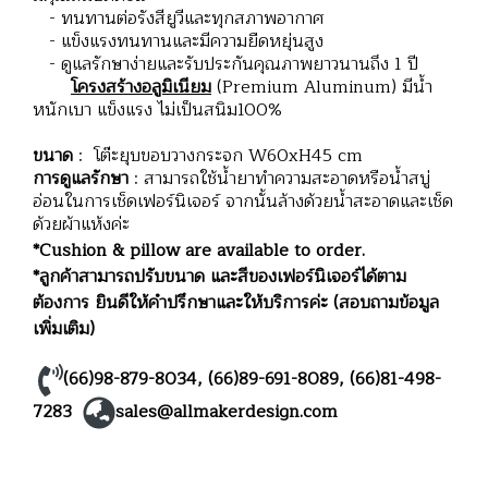
- ทนทานต่อรังสียูวีและทุกสภาพอากาศ
- แข็งแรงทนทานและมีความยืดหยุ่นสูง
- ดูแลรักษาง่ายและรับประกันคุณภาพยาวนานถึง 1 ปี
โครงสร้างอลูมิเนียม
(Premium Aluminum) มีน้ำ
หนักเบา แข็งแรง ไม่เป็นสนิม100%
ขนาด
: โต๊ะยุบขอบวางกระจก W60xH45 cm
การดูแลรักษา
: สามารถใช้น้ำยาทำความสะอาดหรือน้ำสบู่
อ่อนในการเช็ดเฟอร์นิเจอร์ จากนั้นล้างด้วยน้ำสะอาดและเช็ด
ด้วยผ้าแห้งค่ะ
*Cushion & pillow are available to order.
*ลูกค้าสามารถปรับขนาด และสีของเฟอร์นิเจอร์ได้ตาม
ต้องการ ยินดีให้คำปรึกษาและให้บริการค่ะ (สอบถามข้อมูล
เพิ่มเติม)
(66)98-879-8034
,
(66)89-691-8089
,
(66)81-498-
7283
sales@allmakerdesign.com