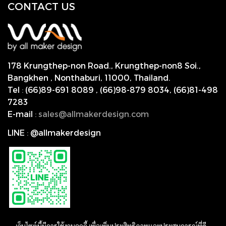
CONTACT US
178 Krungthep-non Road., Krungthep-non8 Soi.,
Bangkhen , Nonthaburi,
11000, Thailand.
Tel
:
(66)89-691 8089
,
(66)98-879 8034
,
(66)81-498
7283
E-mail
:
s
ales@allmakerdesign.com
LINE
:
@allmakerdesign