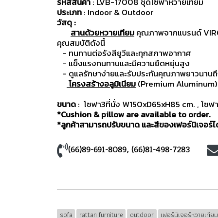
รหัสสินค้า
: LVB-17008 ชุดโซฟาหวายเทียม
ประเภท
: Indoor & Outdoor
วัสดุ :
สานด้วยหวายเทียม
คุณภาพจากแบรนด์ VIRO ป
คุณสมบัติดังนี้
- ทนทานต่อรังสียูวีและทุกสภาพอากาศ
- แข็งแรงทนทานและมีความยืดหยุ่นสูง
- ดูแลรักษาง่ายและรับประกันคุณภาพยาวนานถึง
โครงสร้างอลูมิเนียม
(Premium Aluminum) มี
ขนาด
: โซฟา3ที่นั่ง W150xD65xH85 cm. , โซฟ
*Cushion & pillow are available to order.
*ลูกค้าสามารถปรับขนาด และสีของเฟอร์นิเจอร์ได้
(66)89-691-8089
,
(66)81-498-7283
sofa
rattan furniture
outdoor
เฟอร์นิเจอร์หวายเทีย