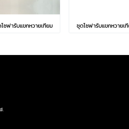
ดโซฟารับแขกหวายเทียม
ชุดโซฟารับแขกหวายเท
8
d.