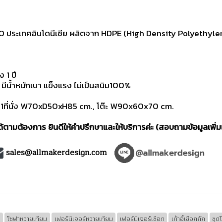
ระเทศอินโดนีเซีย ผลิตจาก HDPE (High Density Polyethylene)
 1 ปี
น้ำหนักเบา แข็งแรง ไม่เป็นสนิม100%
า1ที่นั่ง W70xD50xH85 cm., โต๊ะ W90x60x70 cm.
ตามต้องการ ยินดีให้คำปรึกษาและให้บริการค่ะ (สอบถามข้อมูลเพิ่ม
sales@allmakerdesign.com
ม
โซฟาหวายเทียม
เฟอร์นิเจอร์หวายเทียม
เฟอร์นิเจอร์เชือก
เก้าอี้เชือกถัก
ชุด