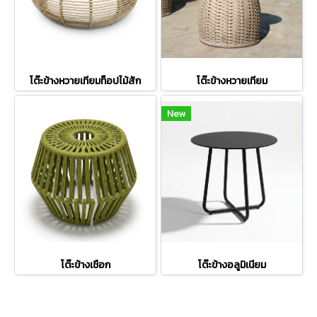
โต๊ะข้างหวายเทียมท็อปไม้สัก
โต๊ะข้างหวายเทียม
New
โต๊ะข้างเชือก
โต๊ะข้างอลูมิเนียม