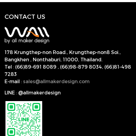
CONTACT US
178 Krungthep-non Road., Krungthep-non8 Soi.,
Bangkhen , Nonthaburi,
11000, Thailand.
Tel
:
(66)89-691 8089
,
(66)98-879 8034
,
(66)81-498
7283
E-mail
:
s
ales@allmakerdesign.com
LINE
:
@allmakerdesign