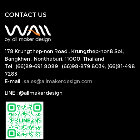
CONTACT US
178 Krungthep-non Road., Krungthep-non8 Soi.,
Bangkhen , Nonthaburi,
11000, Thailand.
Tel
:
(66)89-691 8089
,
(66)98-879 8034
,
(66)81-498
7283
E-mail
:
s
ales@allmakerdesign.com
LINE
:
@allmakerdesign