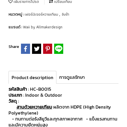
เพิ่มรายการโปรด
เปรียบเทียบ
เฟอร์นิเจอร์หวายเทียม
ชิงช้า
หมวดหมู่ :
,
Waii by Allmakerdesign
แบรนด์ :
Share
การดูแลรักษา
Product description
รหัสสินค้า
: HC-B0015
ประเภท
: Indoor & Outdoor
วัสดุ
:
สานด้วยหวายเทียม
ผลิตจาก HDPE (High Density
Polyethylene)
- ทนทานต่อรังสียูวีและทุกสภาพอากาศ
- แข็งแรงทนทาน
และมีความยืดหยุ่นสูง