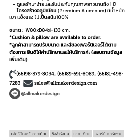
- ดูแลรักษาง่ายและรับประกันคุณภาพยาวนานถึง 1 ปี
โครงสร้างอลูมิเนียม
(Premium Aluminum) มีน้ำหนัก
เบา แข็งแรง ไม่เป็นสนิม100%
ขนาด
: W80xD84xH133 cm.
*Cushion & pillow are available to order.
*ลูกค้าสามารถปรับขนาด และสีของเฟอร์นิเจอร์ได้ตาม
ต้องการ ยินดีให้คำปรึกษาและให้บริการค่ะ (สอบถามข้อมูล
เพิ่มเติม)
(66)98-879-8034
,
(66)89-691-8089
,
(66)81-498-
7283
sales@allmakerdesign.com
เฟอร์นิเจอร์หวายเทียม
ชิงช้ารังนก
หวายเทียม
เฟอร์นิเจอร์หวาย