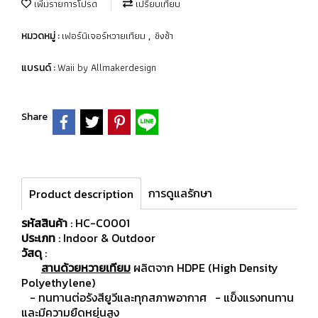
เพิ่มรายการโปรด
เปรียบเทียบ
เฟอร์นิเจอร์หวายเทียม
ชิงช้า
หมวดหมู่ :
,
Waii by Allmakerdesign
แบรนด์ :
Share
การดูแลรักษา
Product description
รหัสสินค้า
: HC-C0001
ประเภท
: Indoor & Outdoor
วัสดุ
:
สานด้วยหวายเทียม
ผลิตจาก HDPE (High Density
Polyethylene)
- ทนทานต่อรังสียูวีและทุกสภาพอากาศ
- แข็งแรงทนทาน
และมีความยืดหยุ่นสูง