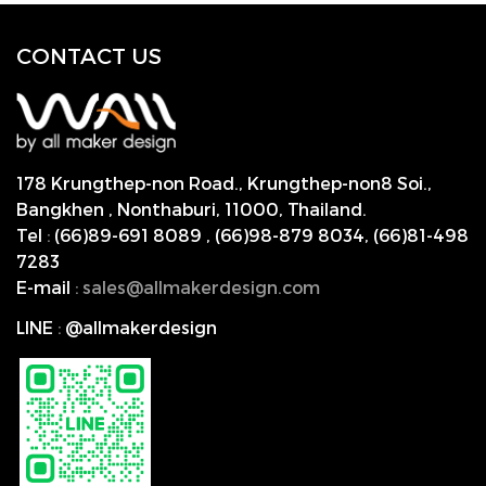
CONTACT US
178 Krungthep-non Road., Krungthep-non8 Soi.,
Bangkhen , Nonthaburi,
11000, Thailand.
Tel
:
(66)89-691 8089
,
(66)98-879 8034
,
(66)81-498
7283
E-mail
:
s
ales@allmakerdesign.com
LINE
:
@allmakerdesign