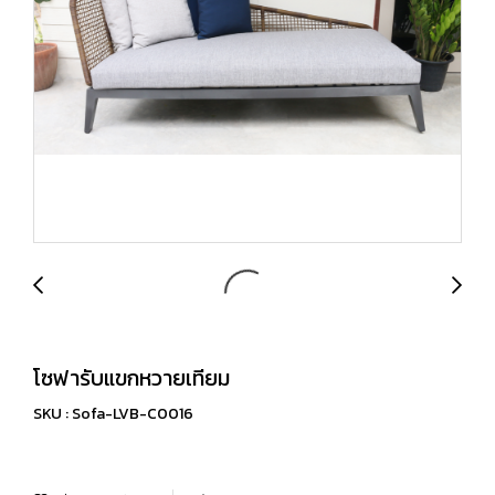
โซฟารับแขกหวายเทียม
SKU : Sofa-LVB-C0016