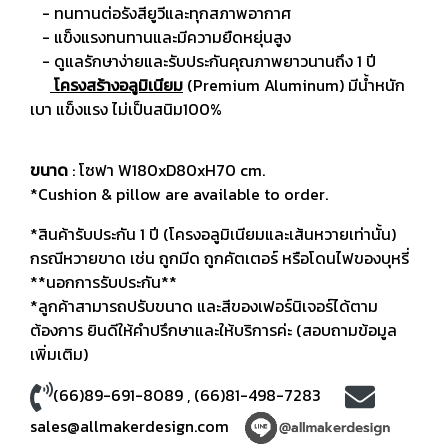
- ทนทานต่อรังสียูวีและทุกสภาพอากาศ
- แข็งแรงทนทานและมีความยืดหยุ่นสูง
- ดูแลรักษาง่ายและรับประกันคุณภาพยาวนานถึง 1 ปี
โครงสร้างอลูมิเนียม
(Premium Aluminum) มีน้ำหนัก
เบา แข็งแรง ไม่เป็นสนิม100%
ขนาด
: โซฟา W180xD80xH70 cm.
*Cushion & pillow are available to order.
*สินค้ารับประกัน 1 ปี (โครงอลูมิเนียมและเส้นหวายเท่านั้น)
กรณีหวายขาด เช่น ถูกมีด ถูกคัตเตอร์ หรือโดนไฟของบุหรี่
**นอกการรับประกัน**
*ลูกค้าสามารถปรับขนาด และสีของเฟอร์นิเจอร์ได้ตาม
ต้องการ ยินดีให้คำปรึกษาและให้บริการค่ะ (สอบถามข้อมูล
เพิ่มเติม)
(66)89-691-8089
,
(66)81-498-7283
sales@allmakerdesign.com