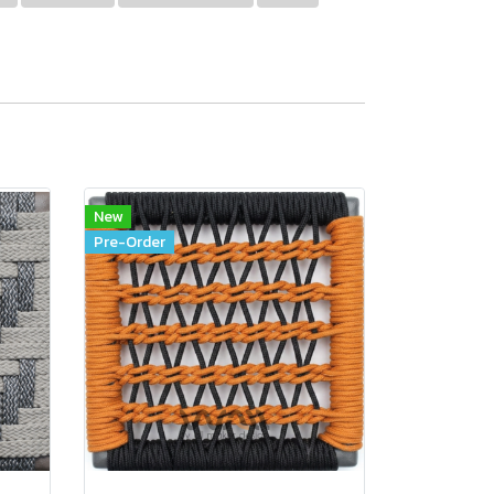
New
Pre-Order