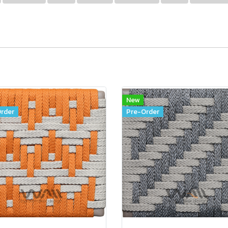
New
rder
Pre-Order