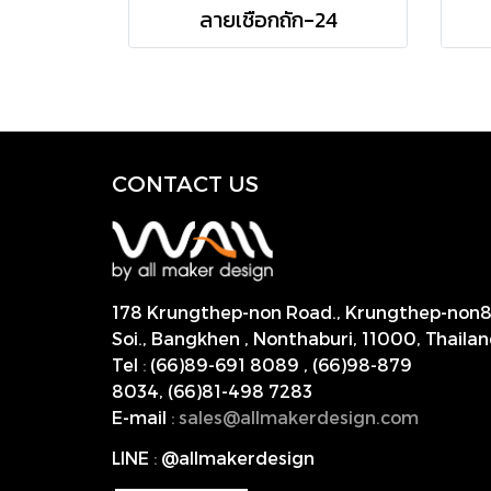
ลายเชือกถัก-24
CONTACT US
178 Krungthep-non Road., Krungthep-non
Soi., Bangkhen , Nonthaburi,
11000, Thailan
Tel
:
(66)89-691 8089
,
(66)98-879
8034
,
(66)81-498 7283
E-mail
:
s
ales@allmakerdesign.com
LINE
:
@allmakerdesign