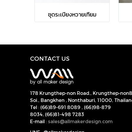
ชุดระเบียงหวายเทียม
CONTACT US
178 Krungthep-non Road., Krungthep-non
Soi., Bangkhen , Nonthaburi,
11000, Thailan
Tel
:
(66)89-691 8089
,
(66)98-879
8034
,
(66)81-498 7283
E-mail
:
s
ales@allmakerdesign.com