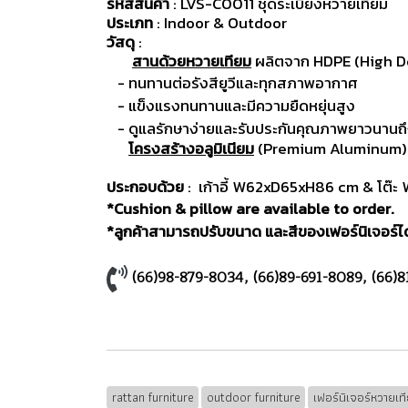
รหัสสินค้า
: LVS-C0011 ชุดระเบียงหวายเทียม
ประเภท
: Indoor & Outdoor
วัสดุ
:
สานด้วยหวายเทียม
ผลิตจาก HDPE (High D
- ทนทานต่อรังสียูวีและทุกสภาพอากาศ
- แข็งแรงทนทานและมีความยืดหยุ่นสูง
- ดูแลรักษาง่ายและรับประกันคุณภาพยาวนานถึง
โครงสร้างอลูมิเนียม
(Premium Aluminum) มี
ประกอบด้วย
: เก้าอี้ W62xD65xH86 cm & โต
*Cushion & pillow are available to order.
*ลูกค้าสามารถปรับขนาด และสีของเฟอร์นิเจอร์ได้
(66)98-879-8034
,
(66)89-691-8089
,
(66)8
rattan furniture
outdoor furniture
เฟอร์นิเจอร์หวายเท