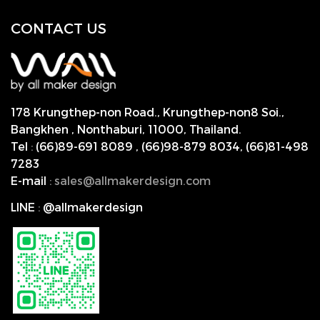
CONTACT US
178 Krungthep-non Road., Krungthep-non8 Soi.,
Bangkhen , Nonthaburi,
11000, Thailand.
Tel
:
(66)89-691 8089
,
(66)98-879 8034
,
(66)81-498
7283
E-mail
:
s
ales@allmakerdesign.com
LINE
:
@allmakerdesign