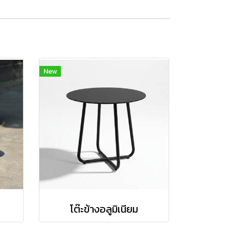
New
โต๊ะข้างอลูมิเนียม