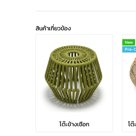
สินค้าเกี่ยวข้อง
New
Pre-O
โต๊ะข้างเชือก
โต๊