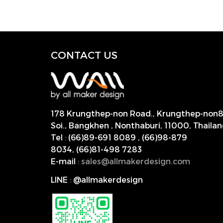
CONTACT US
178 Krungthep-non Road., Krungthep-non
Soi., Bangkhen , Nonthaburi,
11000, Thailan
Tel
:
(66)89-691 8089
,
(66)98-879
8034
,
(66)81-498 7283
E-mail
:
s
ales@allmakerdesign.com
LINE
:
@allmakerdesign