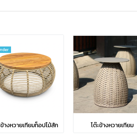
rder
ะข้างหวายเทียมท็อปไม้สัก
โต๊ะข้างหวายเทียม