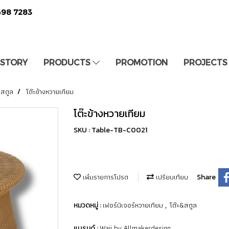
498 7283
 STORY
PRODUCTS
PROMOTION
PROJECTS
&สตูล
โต๊ะข้างหวายเทียม
โต๊ะข้างหวายเทียม
SKU : Table-TB-C0021
เพิ่มรายการโปรด
เปรียบเทียบ
Share
เฟอร์นิเจอร์หวายเทียม
โต๊ะ&สตูล
หมวดหมู่ :
,
Waii by Allmakerdesign
แบรนด์ :