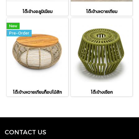
โต๊ะข้างอลูมิเนียม
โต๊ะข้างหวายเทียม
New
Pre-Order
โต๊ะข้างหวายเทียมท็อปไม้สัก
โต๊ะข้างเชือก
CONTACT US