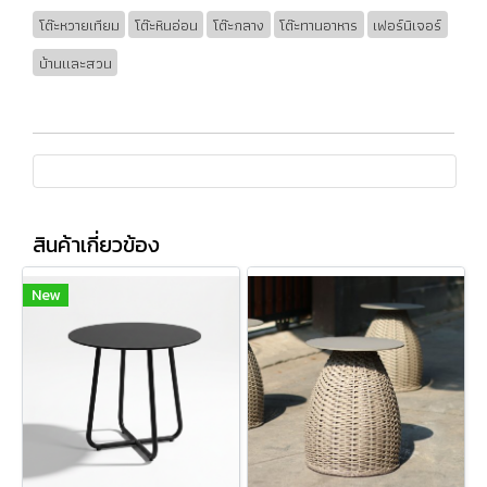
โต๊ะหวายเทียม
โต๊ะหินอ่อน
โต๊ะกลาง
โต๊ะทานอาหาร
เฟอร์นิเจอร์
บ้านและสวน
สินค้าเกี่ยวข้อง
New