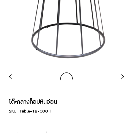
โต๊ะกลางท็อปหินอ่อน
SKU : Table-TB-C0011