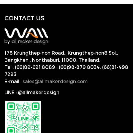
CONTACT US
178 Krungthep-non Road., Krungthep-non8 Soi.,
Bangkhen , Nonthaburi,
11000, Thailand.
Tel
:
(66)89-691 8089
,
(66)98-879 8034
,
(66)81-498
7283
E-mail
:
s
ales@allmakerdesign.com
LINE
:
@allmakerdesign