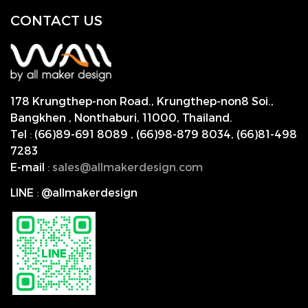
CONTACT US
178 Krungthep-non Road., Krungthep-non8 Soi.,
Bangkhen , Nonthaburi,
11000, Thailand.
Tel
:
(66)89-691 8089
,
(66)98-879 8034
,
(66)81-498
7283
E-mail
:
s
ales@allmakerdesign.com
LINE
:
@allmakerdesign