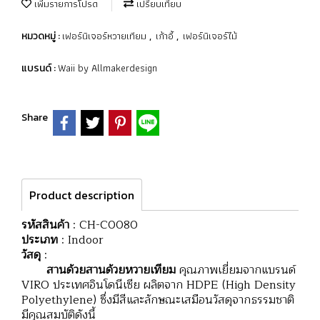
เพิ่มรายการโปรด
เปรียบเทียบ
เฟอร์นิเจอร์หวายเทียม
เก้าอี้
เฟอร์นิเจอร์ไม้
หมวดหมู่ :
,
,
Waii by Allmakerdesign
แบรนด์ :
Share
Product description
รหัสสินค้า
: CH-C0080
ประเภท
: Indoor
วัสดุ
:
สานด้วยสานด้วยหวายเทียม
คุณภาพเยี่ยมจากแบรนด์
VIRO ประเทศอินโดนีเซีย ผลิตจาก HDPE (High Density
Polyethylene) ซึ่งมีสีและลักษณะเสมือนวัสดุจากธรรมชาติ
มีคุณสมบัติดังนี้