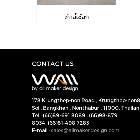
เก้าอี้เชือก
CONTACT US
178 Krungthep-non Road., Krungthep-non
Soi., Bangkhen , Nonthaburi,
11000, Thailan
Tel
:
(66)89-691 8089
,
(66)98-879
8034
,
(66)81-498 7283
E-mail
:
s
ales@allmakerdesign.com