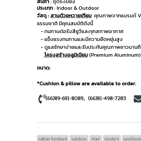
สินค้า
: ชุดระเบียง
ประเภท
: Indoor & Outdoor
วัสดุ :
สานด้วยหวายเทียม
คุณภาพจากแบรนด์ VIR
ธรรมชาติ มีคุณสมบัติดังนี้
- ทนทานต่อรังสียูวีและทุกสภาพอากาศ
- แข็งแรงทนทานและมีความยืดหยุ่นสูง
- ดูแลรักษาง่ายและรับประกันคุณภาพยาวนานถึ
โครงสร้างอลูมิเนียม
(Premium Aluminum) มี
ขนาด:
*Cushion & pillow are available to order.
(66)89-691-8089
, (
66)81-498-7283
rattan furniture
outdoor
chair
modern
เฟอร์นิเจ