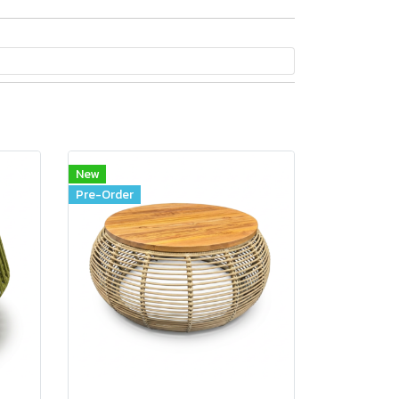
New
Pre-Order