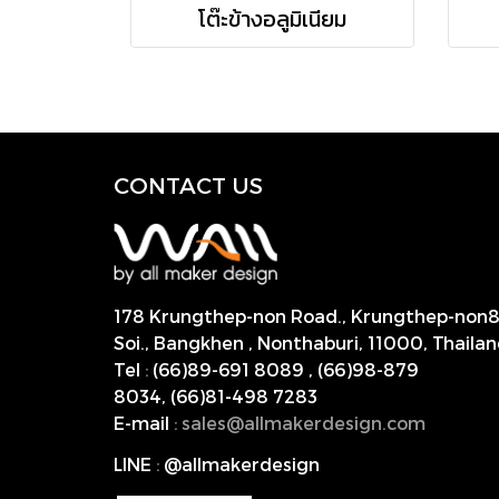
โต๊ะข้างอลูมิเนียม
CONTACT US
178 Krungthep-non Road., Krungthep-non
Soi., Bangkhen , Nonthaburi,
11000, Thailan
Tel
:
(66)89-691 8089
,
(66)98-879
8034
,
(66)81-498 7283
E-mail
:
s
ales@allmakerdesign.com
LINE
:
@allmakerdesign