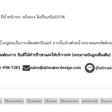
น้ำหนักเบา แข็งแรง ไม่เป็นสนิม100%
สบู่อ่อนในการเช็ดเฟอร์นิเจอร์ จากนั้นล้างด้วยน้ำสะอาดและเช็ดด้วยผ
มต้องการ ยินดีให้คำปรึกษาและให้บริการค่ะ (สอบถามข้อมูลเพิ่มเติม)
1-498-7283
sales@allmakerdesign.com
ม
โต๊ะหวายเทียม
โต๊ะหินอ่อน
โต๊ะกลาง
โต๊ะทานอาหาร
เฟอร์นิเจอร์
บ้านแล