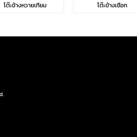
โต๊ะข้างหวายเทียม
โต๊ะข้างเชือก
8
d.