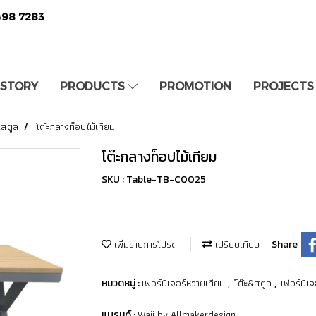
498 7283
 STORY
PRODUCTS
PROMOTION
PROJECTS
&สตูล
โต๊ะกลางท็อปไม้เทียม
โต๊ะกลางท็อปไม้เทียม
SKU : Table-TB-C0025
เพิ่มรายการโปรด
เปรียบเทียบ
Share
เฟอร์นิเจอร์หวายเทียม
โต๊ะ&สตูล
เฟอร์นิเจ
หมวดหมู่ :
,
,
Waii by Allmakerdesign
แบรนด์ :