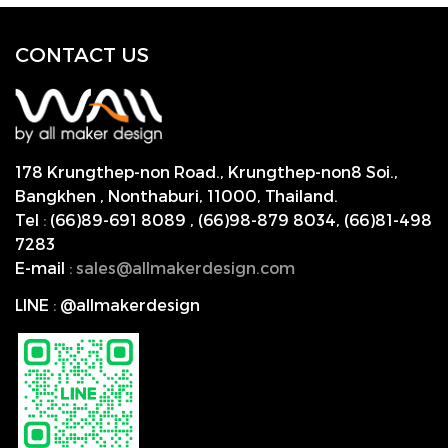
CONTACT US
178 Krungthep-non Road., Krungthep-non8 Soi.,
Bangkhen , Nonthaburi,
11000, Thailand.
Tel
:
(66)89-691 8089
,
(66)98-879 8034
,
(66)81-498
7283
E-mail
:
s
ales@allmakerdesign.com
LINE
:
@allmakerdesign