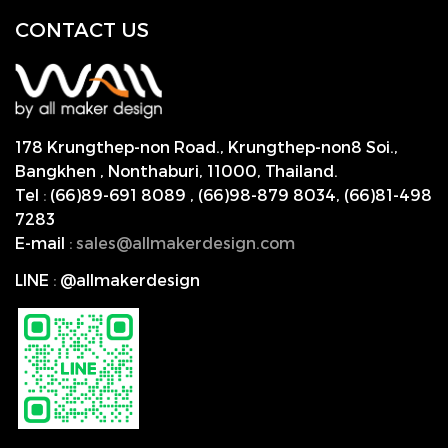
CONTACT US
178 Krungthep-non Road., Krungthep-non8 Soi.,
Bangkhen , Nonthaburi,
11000, Thailand.
Tel
:
(66)89-691 8089
,
(66)98-879 8034
,
(66)81-498
7283
E-mail
:
s
ales@allmakerdesign.com
LINE
:
@allmakerdesign