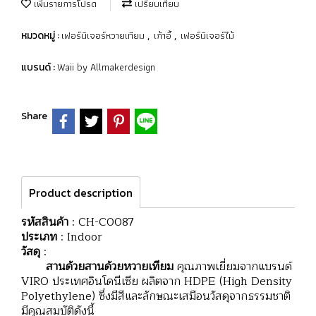
เพิ่มรายการโปรด
เปรียบเทียบ
เฟอร์นิเจอร์หวายเทียม
เก้าอี้
เฟอร์นิเจอร์ไม้
หมวดหมู่ :
,
,
Waii by Allmakerdesign
แบรนด์ :
Share
Product description
รหัสสินค้า
: CH-C0087
ประเภท
: Indoor
วัสดุ
:
สานด้วยสานด้วยหวายเทียม
คุณภาพเยี่ยมจากแบรนด์
VIRO ประเทศอินโดนีเซีย ผลิตจาก HDPE (High Density
Polyethylene) ซึ่งมีสีและลักษณะเสมือนวัสดุจากธรรมชาติ
มีคุณสมบัติดังนี้