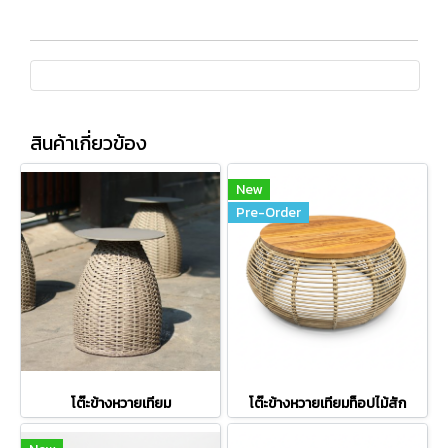
สินค้าเกี่ยวข้อง
New
Pre-Order
โต๊ะข้างหวายเทียม
โต๊ะข้างหวายเทียมท็อปไม้สัก