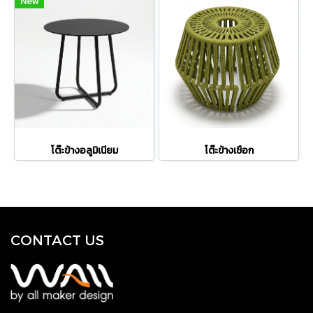
New
โต๊ะข้างอลูมิเนียม
โต๊ะข้างเชือก
CONTACT US