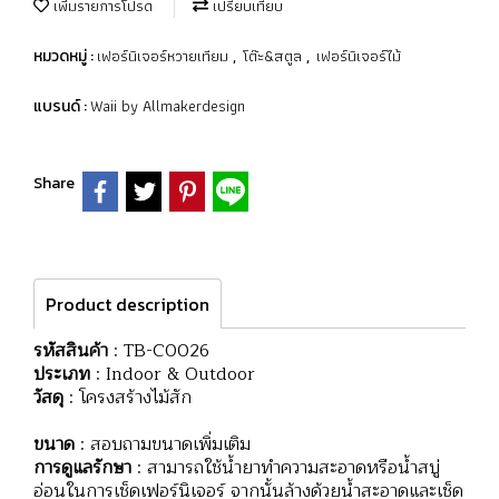
เพิ่มรายการโปรด
เปรียบเทียบ
เฟอร์นิเจอร์หวายเทียม
โต๊ะ&สตูล
เฟอร์นิเจอร์ไม้
หมวดหมู่ :
,
,
Waii by Allmakerdesign
แบรนด์ :
Share
Product description
รหัสสินค้า
: TB-C0026
ประเภท
: Indoor & Outdoor
วัสดุ
: โครงสร้างไม้สัก
ขนาด
: สอบถามขนาดเพิ่มเติม
การดูแลรักษา
: สามารถใช้น้ำยาทำความสะอาดหรือน้ำสบู่
อ่อนในการเช็ดเฟอร์นิเจอร์ จากนั้นล้างด้วยน้ำสะอาดและเช็ด