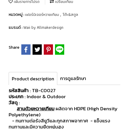
เพิ่มรายการโปรด
เปรียบเทียบ
เฟอร์นิเจอร์หวายเทียม
โต๊ะ&สตูล
หมวดหมู่ :
,
Waii by Allmakerdesign
แบรนด์ :
Share
การดูแลรักษา
Product description
รหัสสินค้า
: TB-C0027
ประเภท
: Indoor & Outdoor
วัสดุ
:
สานด้วยหวายเทียม
ผลิตจาก HDPE (High Density
Polyethylene)
- ทนทานต่อรังสียูวีและทุกสภาพอากาศ
- แข็งแรง
ทนทานและมีความยืดหยุ่นสูง