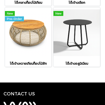
โต๊ะกลางท็อปไม้เทียม
โต๊ะข้างเชือก
New
New
Pre-Order
โต๊ะข้างหวายเทียมท็อปไม้สัก
โต๊ะข้างอลูมิเนียม
CONTACT US