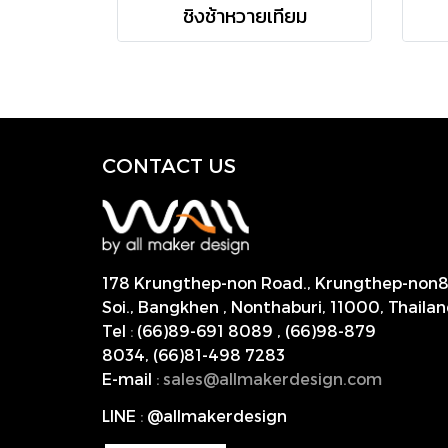
ชิงช้าหวายเทียม
CONTACT US
178 Krungthep-non Road., Krungthep-non
Soi., Bangkhen , Nonthaburi,
11000, Thailan
Tel
:
(66)89-691 8089
,
(66)98-879
8034
,
(66)81-498 7283
E-mail
:
s
ales@allmakerdesign.com
LINE
:
@allmakerdesign