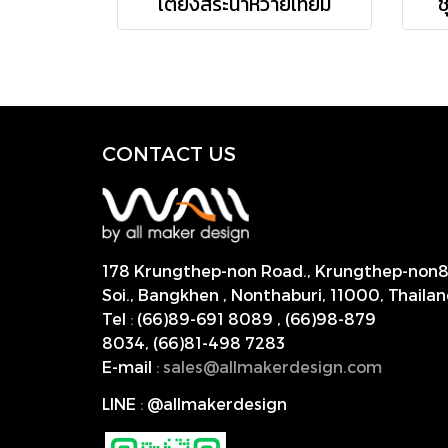
เตียงสระน้ำหวายเทียม
ช
CONTACT US
178 Krungthep-non Road., Krungthep-non
Soi., Bangkhen , Nonthaburi,
11000, Thailan
Tel
:
(66)89-691 8089
,
(66)98-879
8034
,
(66)81-498 7283
E-mail
:
s
ales@allmakerdesign.com
LINE
:
@allmakerdesign