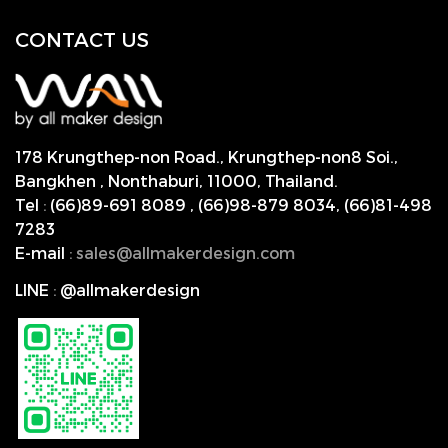
CONTACT US
178 Krungthep-non Road., Krungthep-non8 Soi.,
Bangkhen , Nonthaburi,
11000, Thailand.
Tel
:
(66)89-691 8089
,
(66)98-879 8034
,
(66)81-498
7283
E-mail
:
s
ales@allmakerdesign.com
LINE
:
@allmakerdesign