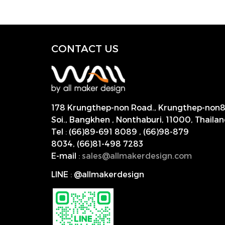
CONTACT US
178 Krungthep-non Road., Krungthep-non
Soi., Bangkhen , Nonthaburi,
11000, Thailan
Tel
:
(66)89-691 8089
,
(66)98-879
8034
,
(66)81-498 7283
E-mail
:
s
ales@allmakerdesign.com
LINE
:
@allmakerdesign