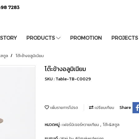
498 7283
 STORY
PRODUCTS
PROMOTION
PROJECTS
&สตูล
โต๊ะข้างอลูมิเนียม
โต๊ะข้างอลูมิเนียม
SKU : Table-TB-C0029
เพิ่มรายการโปรด
เปรียบเทียบ
Share
เฟอร์นิเจอร์หวายเทียม
โต๊ะ&สตูล
หมวดหมู่ :
,
Waii by Allmakerdesign
แบรนด์ :