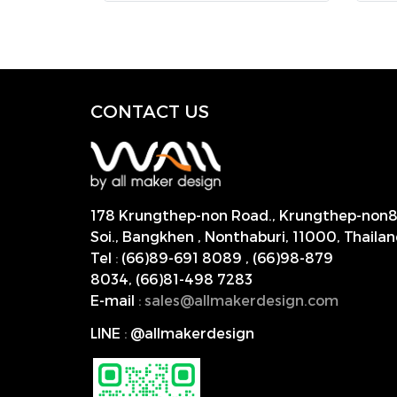
CONTACT US
178 Krungthep-non Road., Krungthep-non
Soi., Bangkhen , Nonthaburi,
11000, Thailan
Tel
:
(66)89-691 8089
,
(66)98-879
8034
,
(66)81-498 7283
E-mail
:
s
ales@allmakerdesign.com
LINE
:
@allmakerdesign