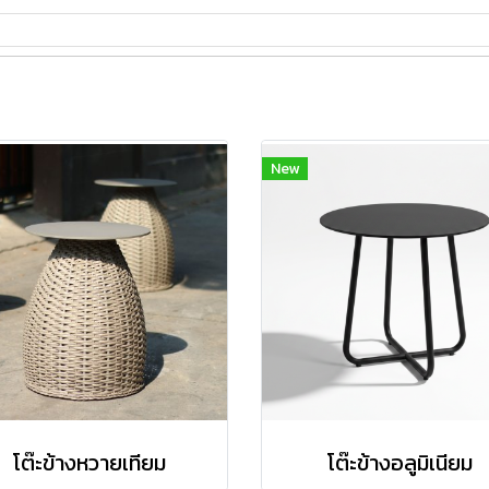
New
โต๊ะข้างหวายเทียม
โต๊ะข้างอลูมิเนียม