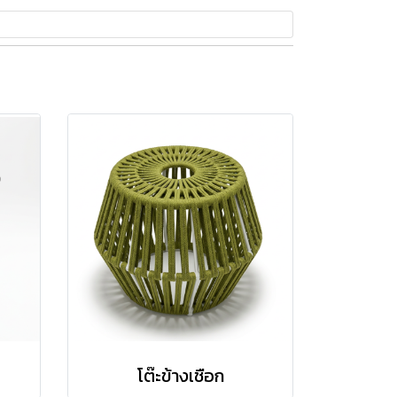
โต๊ะข้างเชือก