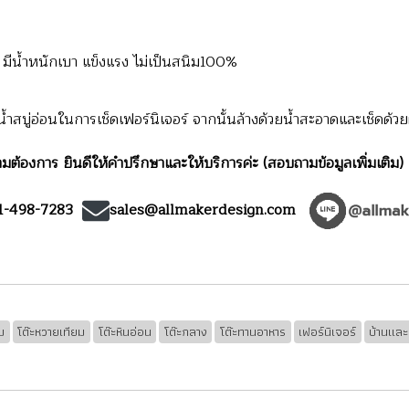
น้ำหนักเบา แข็งแรง ไม่เป็นสนิม100%
สบู่อ่อนในการเช็ดเฟอร์นิเจอร์ จากนั้นล้างด้วยน้ำสะอาดและเช็ดด้วยผ
มต้องการ ยินดีให้คำปรึกษาและให้บริการค่ะ (สอบถามข้อมูลเพิ่มเติม)
1-498-7283
sales@allmakerdesign.com
ม
โต๊ะหวายเทียม
โต๊ะหินอ่อน
โต๊ะกลาง
โต๊ะทานอาหาร
เฟอร์นิเจอร์
บ้านแล