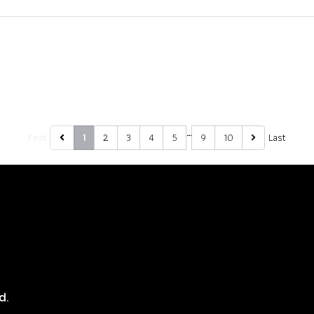
…
First
2
3
4
5
9
10
Last
1
8
d.