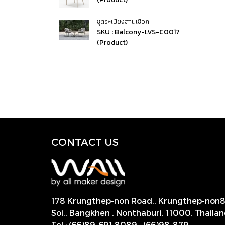
ชุดระเบียงสานเชือก
SKU : Balcony-LVS-C0017
(Product)
CONTACT US
178 Krungthep-non Road., Krungthep-non
Soi., Bangkhen , Nonthaburi,
11000, Thailan
Tel
:
(66)89-691 8089
,
(66)98-879