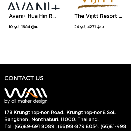
Avani+ Hua Hin Resort
The Vijitt Resort Phuket
10 รูป, 1684 ผู้ชม
24 รูป, 4271 ผู้ชม
CONTACT US
178 Krungthep-non Road., Krungthep-non8 Soi.,
Bangkhen , Nonthaburi,
11000, Thailand.
Tel
:
(66)89-691 8089
,
(66)98-879 8034
,
(66)81-498