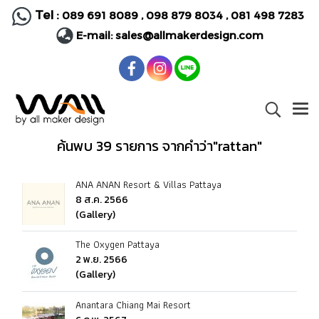
Tel :
089 691 8089
,
098 879 8034
,
081 498 7283
E-mail:
sales@allmakerdesign.com
ค้นพบ 39 รายการ จากคำว่า"rattan"
ANA ANAN Resort & Villas Pattaya
8 ส.ค. 2566
(Gallery)
The Oxygen Pattaya
2 พ.ย. 2566
(Gallery)
Anantara Chiang Mai Resort