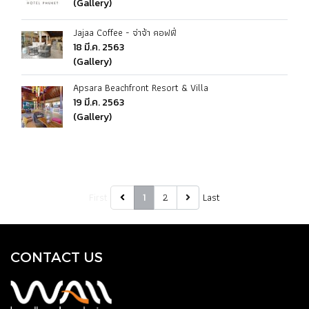
(Gallery)
Jajaa Coffee - จ่าจ้า คอฟฟี่
18 มี.ค. 2563
(Gallery)
Apsara Beachfront Resort & Villa
19 มี.ค. 2563
(Gallery)
First
2
Last
1
CONTACT US