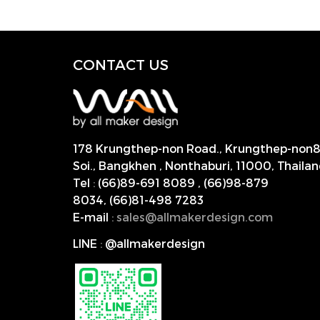
CONTACT US
178 Krungthep-non Road., Krungthep-non
Soi., Bangkhen , Nonthaburi,
11000, Thailan
Tel
:
(66)89-691 8089
,
(66)98-879
8034
,
(66)81-498 7283
E-mail
:
s
ales@allmakerdesign.com
LINE
:
@allmakerdesign