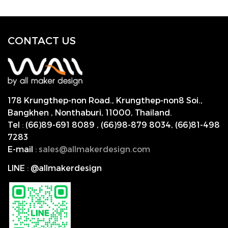
CONTACT US
178 Krungthep-non Road., Krungthep-non8 Soi.,
Bangkhen , Nonthaburi,
11000, Thailand.
Tel
:
(66)89-691 8089
,
(66)98-879 8034
,
(66)81-498
7283
E-mail
:
s
ales@allmakerdesign.com
LINE
:
@allmakerdesign